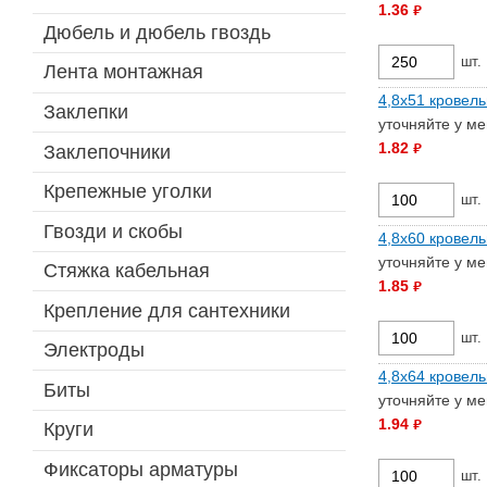
1.36
руб.
Дюбель и дюбель гвоздь
шт.
Лента монтажная
4,8х51 кровель
Заклепки
уточняйте у м
1.82
Заклепочники
руб.
Крепежные уголки
шт.
Гвозди и скобы
4,8х60 кровель
уточняйте у м
Стяжка кабельная
1.85
руб.
Крепление для сантехники
шт.
Электроды
4,8х64 кровель
Биты
уточняйте у м
1.94
руб.
Круги
Фиксаторы арматуры
шт.