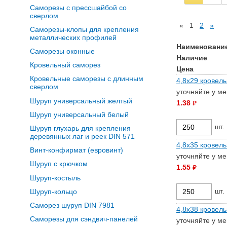
Саморезы с прессшайбой со
сверлом
«
1
2
»
Саморезы-клопы для крепления
металлических профилей
Наименовани
Саморезы оконные
Наличие
Кровельный саморез
Цена
Кровельные саморезы с длинным
4,8х29 кровель
сверлом
уточняйте у м
Шуруп универсальный желтый
1.38
руб.
Шуруп универсальный белый
шт.
Шуруп глухарь для крепления
деревянных лаг и реек DIN 571
4,8х35 кровель
Винт-конфирмат (евровинт)
уточняйте у м
Шуруп с крючком
1.55
руб.
Шуруп-костыль
Шуруп-кольцо
шт.
Саморез шуруп DIN 7981
4,8х38 кровель
Саморезы для сэндвич-панелей
уточняйте у м