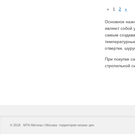
«
1
2
»
Основное назн
являют собой 
самым создава
температурные
отвертки, шуру
При покупке с
стропильной с
© 2018 МТК-Метизы г.Москва -территория низких цен