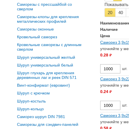
Саморезы с прессшайбой со
Показывать 
сверлом
20
40
Саморезы-клопы для крепления
металлических профилей
Наименовани
Саморезы оконные
Наличие
Цена
Кровельный саморез
Саморез 3,9х19
Кровельные саморезы с длинным
уточняйте у м
сверлом
0.28
руб.
Шуруп универсальный желтый
Шуруп универсальный белый
шт.
Шуруп глухарь для крепления
деревянных лаг и реек DIN 571
Саморез 3,9х22
уточняйте у м
Винт-конфирмат (евровинт)
0.24
руб.
Шуруп с крючком
Шуруп-костыль
шт.
Шуруп-кольцо
Саморез 3,9х25
Саморез шуруп DIN 7981
уточняйте у м
Саморезы для сэндвич-панелей
0.58
руб.