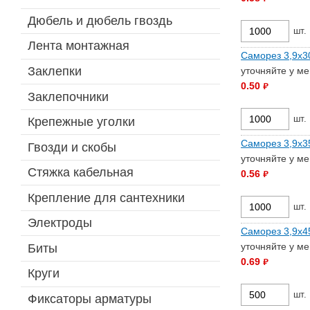
Дюбель и дюбель гвоздь
шт.
Лента монтажная
Саморез 3,9х30
Заклепки
уточняйте у м
0.50
руб.
Заклепочники
шт.
Крепежные уголки
Саморез 3,9х35
Гвозди и скобы
уточняйте у м
Стяжка кабельная
0.56
руб.
Крепление для сантехники
шт.
Электроды
Саморез 3,9х45
уточняйте у м
Биты
0.69
руб.
Круги
шт.
Фиксаторы арматуры