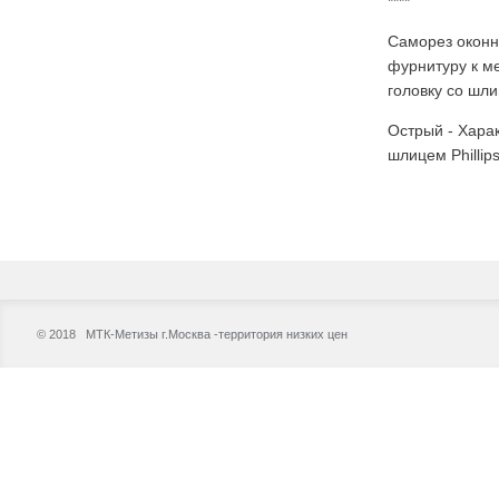
****
Саморез оконн
фурнитуру к м
головку со шли
Острый - Харак
шлицем Phillip
© 2018 МТК-Метизы г.Москва -территория низких цен