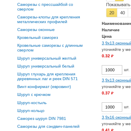
Саморезы с прессшайбой со
Показывать 
сверлом
20
40
Саморезы-клопы для крепления
металлических профилей
Наименовани
Саморезы оконные
Наличие
Цена
Кровельный саморез
3,9х13 оконны
Кровельные саморезы с длинным
уточняйте у м
сверлом
0.32
руб.
Шуруп универсальный желтый
Шуруп универсальный белый
шт.
Шуруп глухарь для крепления
деревянных лаг и реек DIN 571
3,9х13 оконный
уточняйте у м
Винт-конфирмат (евровинт)
0.37
руб.
Шуруп с крючком
Шуруп-костыль
шт.
Шуруп-кольцо
3,9х16 оконны
Саморез шуруп DIN 7981
уточняйте у м
Саморезы для сэндвич-панелей
0.41
руб.