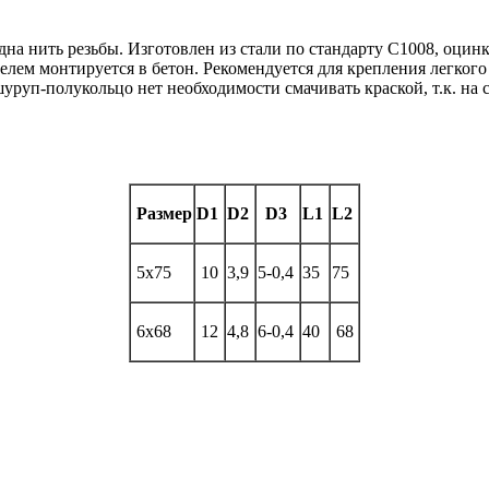
дна нить резьбы. Изготовлен из стали по стандарту С1008, оци
лем монтируется в бетон. Рекомендуется для крепления легкого 
уп-полукольцо нет необходимости смачивать краской, т.к. на 
Размер
D1
D2
D3
L1
L2
5х75
10
3,9
5-0,4
35
75
6х68
12
4,8
6-0,4
40
68