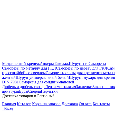
Метрический крепеж
Анкеры
Такелаж
Шурупы и Саморезы
Саморезы по металлу для ГКЛ
Саморезы по дереву для ГКЛ
Сам
прессшайбой со сверлом
Саморезы-клопы для крепления метал
желтый
Шуруп универсальный белый
Шуруп глухарь для крепл
DIN 7981
Саморезы для сэндвич-панелей
Дюбель и дюбель гвоздь
Лента монтажная
Заклепки
Заклепочни
арматуры
Буры
Сверла
Перчатки
Доставка товаров в Регионы!
Главная
Каталог
Корзина заказов
Доставка
Оплата
Контакты
Вход