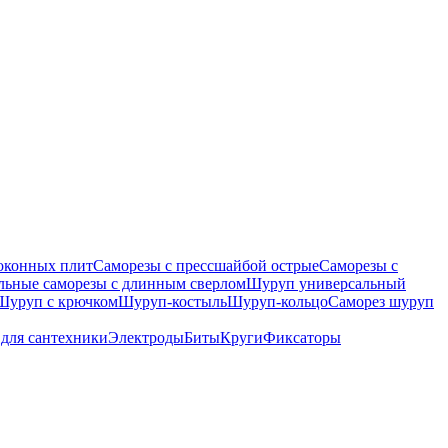
оконных плит
Саморезы с прессшайбой острые
Саморезы с
льные саморезы с длинным сверлом
Шуруп универсальный
Шуруп с крючком
Шуруп-костыль
Шуруп-кольцо
Саморез шуруп
для сантехники
Электроды
Биты
Круги
Фиксаторы