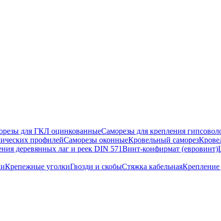
орезы для ГКЛ оцинкованные
Саморезы для крепления гипсовол
лических профилей
Саморезы оконные
Кровельный саморез
Крове
ения деревянных лаг и реек DIN 571
Винт-конфирмат (евровинт)
ки
Крепежные уголки
Гвозди и скобы
Стяжка кабельная
Крепление 