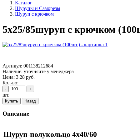
Каталог
Шурупы и Саморезы
Шуруп с крючком
5х25/85шуруп с крючком (100
Артикул:
001138212684
Наличие:
уточняйте у менеджера
Цена:
3.28
руб.
Кол-во:
-
+
шт.
Купить
Назад
Описание
Шуруп-полукольцо 4х40/60