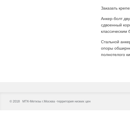
Заказать крепе
Анкер-болт дву
сдвоенный корп
классическим 
Стальной анке
опоры обширне
полнотелого к
© 2018 МТК-Метизы г.Москва -территория низких цен