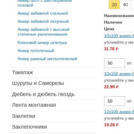
Анкер болт с шестигранной
20
40
головой
Анкер забивной стальной
Наименовани
Анкер забивной латунный
Наличие
Цена
Анкер забивной с высокой
степенью расклинивания
10х100 анкер-б
уточняйте у м
Клиновой анкер шпилька
11.76
руб.
Анкер потолочный
Анкер рамный металлический
шт.
Такелаж
10х150 анкер-б
уточняйте у м
Шурупы и Саморезы
22.90
руб.
Дюбель и дюбель гвоздь
шт.
Лента монтажная
12х100 анкер-б
Заклепки
уточняйте у м
19.28
руб.
Заклепочники