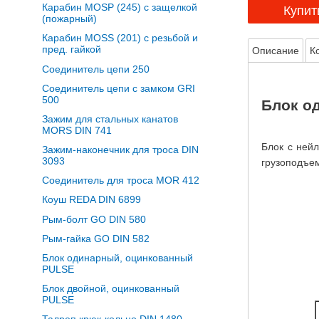
Карабин MOSP (245) с защелкой
Купит
(пожарный)
Карабин MOSS (201) с резьбой и
пред. гайкой
Описание
К
Соединитель цепи 250
Соединитель цепи с замком GRI
500
Блок о
Зажим для стальных канатов
MORS DIN 741
Блок с ней
Зажим-наконечник для троса DIN
3093
грузоподъе
Соединитель для троса MOR 412
Коуш REDA DIN 6899
Рым-болт GO DIN 580
Рым-гайка GO DIN 582
Блок одинарный, оцинкованный
PULSE
Блок двойной, оцинкованный
PULSE