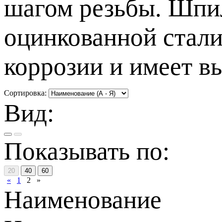
шагом резьбы. Шпил
оцинкованной стали
коррозии и имеет в
Сортировка:
Вид:
Показывать по:
20
40
60
«
1
2
»
Наименование