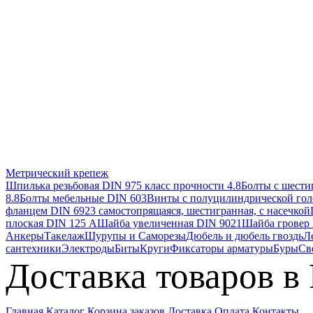
Метрический крепеж
Шпилька резьбовая DIN 975 класс прочности 4.8
Болты с шестиг
8.8
Болты мебельные DIN 603
Винты с полуцилиндрической гол
фланцем DIN 6923 самостопрящаяся, шестигранная, с насечкой
плоская DIN 125 А
Шайба увеличенная DIN 9021
Шайба гровер
Анкеры
Такелаж
Шурупы и Саморезы
Дюбель и дюбель гвоздь
Л
сантехники
Электроды
Биты
Круги
Фиксаторы арматуры
Буры
Св
Доставка товаров в
Главная
Каталог
Корзина заказов
Доставка
Оплата
Контакты