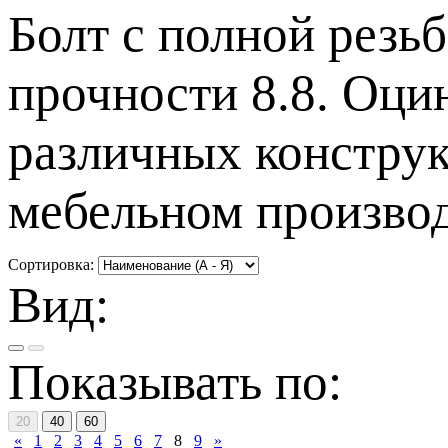
Болт c полной резь
прочности 8.8. Оци
различных конструк
мебельном производ
Сортировка:
Вид:
Показывать по:
20
40
60
«
1
2
3
4
5
6
7
8
9
»