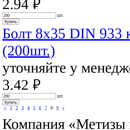
2.94
руб.
шт.
Купить
Болт 8х35 DIN 933 
(200шт.)
уточняйте у менедж
3.42
руб.
шт.
Купить
«
1
2
3
4
5
6
7
8
9
»
Компания «Метизы п