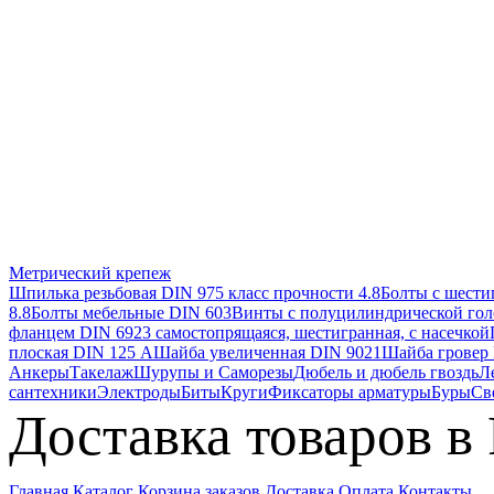
Метрический крепеж
Шпилька резьбовая DIN 975 класс прочности 4.8
Болты с шестиг
8.8
Болты мебельные DIN 603
Винты с полуцилиндрической гол
фланцем DIN 6923 самостопрящаяся, шестигранная, с насечкой
плоская DIN 125 А
Шайба увеличенная DIN 9021
Шайба гровер
Анкеры
Такелаж
Шурупы и Саморезы
Дюбель и дюбель гвоздь
Л
сантехники
Электроды
Биты
Круги
Фиксаторы арматуры
Буры
Св
Доставка товаров в
Главная
Каталог
Корзина заказов
Доставка
Оплата
Контакты